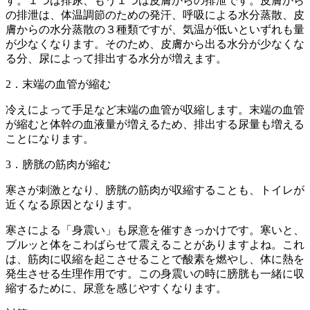
す。１つは排尿、もう１つは皮膚からの排泄です。皮膚から
の排泄は、体温調節のための発汗、呼吸による水分蒸散、皮
膚からの水分蒸散の３種類ですが、気温が低いといずれも量
が少なくなります。そのため、皮膚から出る水分が少なくな
る分、尿によって排出する水分が増えます。
2．末端の血管が縮む
冷えによって手足など末端の血管が収縮します。末端の血管
が縮むと体幹の血液量が増えるため、排出する尿量も増える
ことになります。
3．膀胱の筋肉が縮む
寒さが刺激となり、膀胱の筋肉が収縮することも、トイレが
近くなる原因となります。
寒さによる「身震い」も尿意を催すきっかけです。寒いと、
ブルッと体をこわばらせて震えることがありますよね。これ
は、筋肉に収縮を起こさせることで酸素を燃やし、体に熱を
発生させる生理作用です。この身震いの時に膀胱も一緒に収
縮するために、尿意を感じやすくなります。