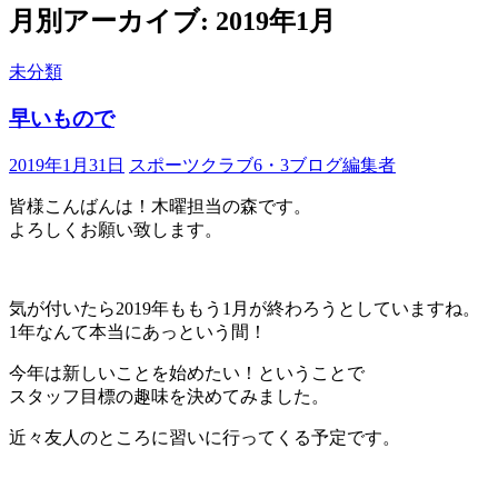
ン
月別アーカイブ: 2019年1月
ツ
へ
未分類
ス
キ
早いもので
ッ
プ
2019年1月31日
スポーツクラブ6・3ブログ編集者
皆様こんばんは！木曜担当の森です。
よろしくお願い致します。
気が付いたら2019年ももう1月が終わろうとしていますね。
1年なんて本当にあっという間！
今年は新しいことを始めたい！ということで
スタッフ目標の趣味を決めてみました。
近々友人のところに習いに行ってくる予定です。