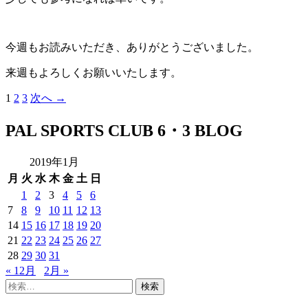
今週もお読みいただき、ありがとうございました。
来週もよろしくお願いいたします。
投
1
2
3
次へ →
稿
PAL SPORTS CLUB 6・3 BLOG
ナ
ビ
2019年1月
ゲ
月
火
水
木
金
土
日
ー
1
2
3
4
5
6
シ
7
8
9
10
11
12
13
ョ
14
15
16
17
18
19
20
21
22
23
24
25
26
27
ン
28
29
30
31
« 12月
2月 »
検
索: