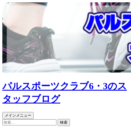
パルスポーツクラブ6・3のス
タッフブログ
検
コ
メインメニュー
索
ン
検
テ
索: