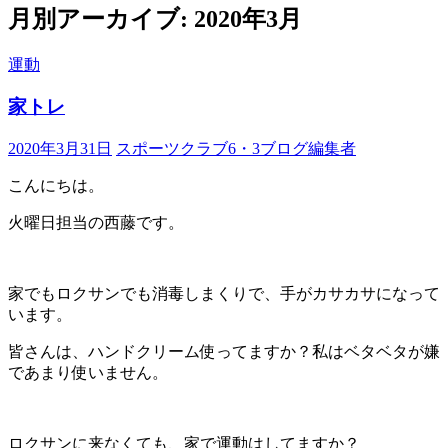
ン
月別アーカイブ: 2020年3月
ツ
へ
運動
ス
キ
家トレ
ッ
プ
2020年3月31日
スポーツクラブ6・3ブログ編集者
こんにちは。
火曜日担当の西藤です。
家でもロクサンでも消毒しまくりで、手がカサカサになって
います。
皆さんは、ハンドクリーム使ってますか？私はベタベタが嫌
であまり使いません。
ロクサンに来なくても、家で運動はしてますか？