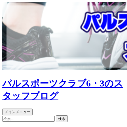
パルスポーツクラブ6・3のス
タッフブログ
検
コ
メインメニュー
索
ン
検
テ
索: