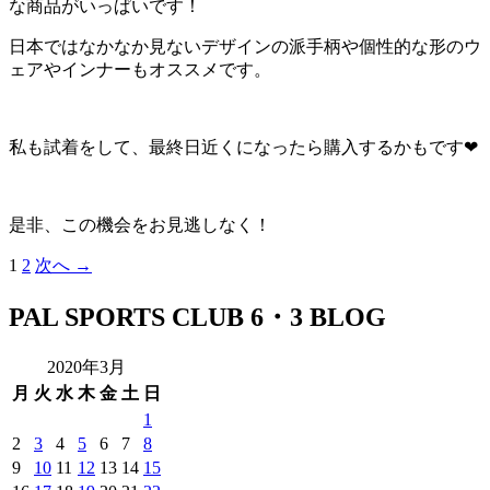
な商品がいっぱいです！
日本ではなかなか見ないデザインの派手柄や個性的な形のウ
ェアやインナーもオススメです。
私も試着をして、最終日近くになったら購入するかもです❤
是非、この機会をお見逃しなく！
投
1
2
次へ →
稿
PAL SPORTS CLUB 6・3 BLOG
ナ
ビ
2020年3月
ゲ
月
火
水
木
金
土
日
ー
1
シ
2
3
4
5
6
7
8
ョ
9
10
11
12
13
14
15