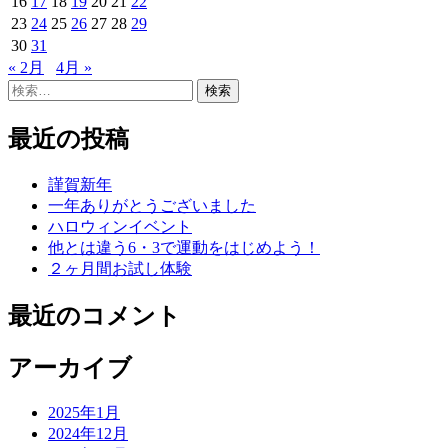
16
17
18
19
20
21
22
ン
23
24
25
26
27
28
29
30
31
« 2月
4月 »
検
索:
最近の投稿
謹賀新年
一年ありがとうございました
ハロウィンイベント
他とは違う6・3で運動をはじめよう！
２ヶ月間お試し体験
最近のコメント
アーカイブ
2025年1月
2024年12月