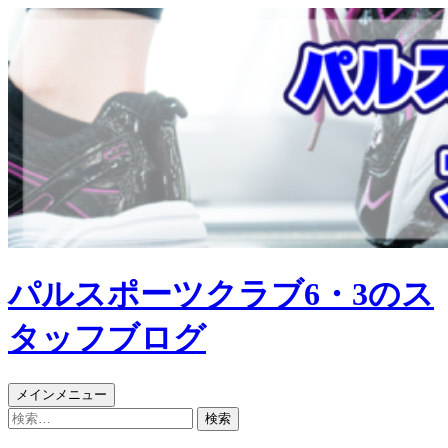
パルスポーツクラブ6・3のス
タッフブログ
検
コ
メインメニュー
索
ン
検
テ
索: