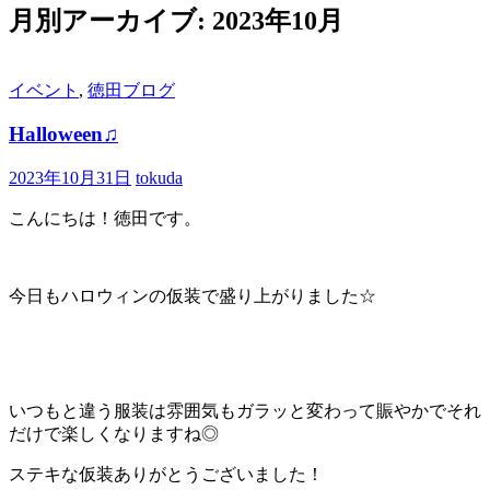
ン
月別アーカイブ: 2023年10月
ツ
へ
ス
イベント
,
徳田ブログ
キ
ッ
Halloween♫
プ
2023年10月31日
tokuda
こんにちは！徳田です。
今日もハロウィンの仮装で盛り上がりました☆
いつもと違う服装は雰囲気もガラッと変わって賑やかでそれ
だけで楽しくなりますね◎
ステキな仮装ありがとうございました！