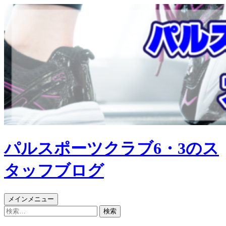
パルスポーツクラブ6・3のス
タッフブログ
検
コ
メインメニュー
索
ン
検
テ
索: