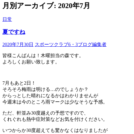
ン
月別アーカイブ: 2020年7月
ツ
へ
日常
ス
キ
夏ですね
ッ
プ
2020年7月30日
スポーツクラブ6・3ブログ編集者
皆様こんばんは！木曜担当の森です。
よろしくお願い致します。
7月もあと2日！
そろそろ梅雨は明ける…のでしょうか？
からっとした晴れになるかはわかりませんが
今週末は今のところ雨マークは少なそうな予感。
ただ、軒並み30度越えの予想ですので、
くれぐれも熱中症対策などお気を付けください。
いつからか30度超えても驚かなくはなりましたが