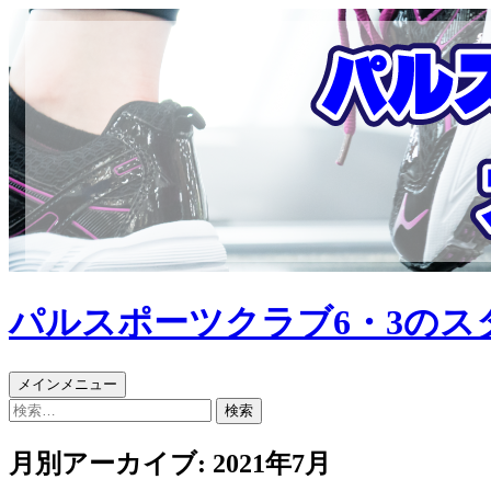
パルスポーツクラブ6・3のス
検
コ
メインメニュー
索
ン
検
テ
索:
ン
月別アーカイブ: 2021年7月
ツ