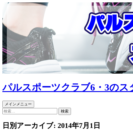
パルスポーツクラブ6・3のス
検
コ
メインメニュー
索
ン
検
テ
索:
ン
日別アーカイブ: 2014年7月1日
ツ