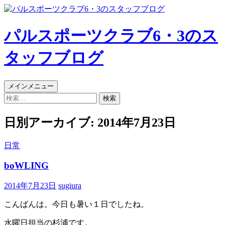
パルスポーツクラブ6・3のス
タッフブログ
検
コ
メインメニュー
索
ン
検
テ
索:
ン
日別アーカイブ: 2014年7月23日
ツ
へ
日常
ス
キ
boWLING
ッ
プ
2014年7月23日
sugiura
こんばんは。今日も暑い１日でしたね。
水曜日担当の杉浦です。