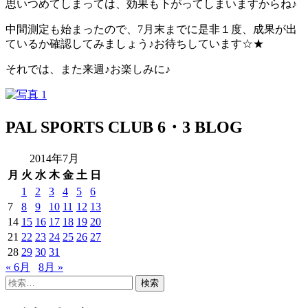
思いつめてしまっては、効果も下がってしまいますからね♪
中間測定も始まったので、7月末までに是非１度、成果が出
ているか確認してみましょう♪お待ちしています☆★
それでは、また来週♪お楽しみに♪
PAL SPORTS CLUB 6・3 BLOG
2014年7月
月
火
水
木
金
土
日
1
2
3
4
5
6
7
8
9
10
11
12
13
14
15
16
17
18
19
20
21
22
23
24
25
26
27
28
29
30
31
« 6月
8月 »
検
索: