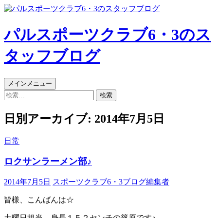
パルスポーツクラブ6・3のス
タッフブログ
検
コ
メインメニュー
索
ン
検
テ
索:
ン
日別アーカイブ: 2014年7月5日
ツ
へ
日常
ス
キ
ロクサンラーメン部♪
ッ
プ
2014年7月5日
スポーツクラブ6・3ブログ編集者
皆様、こんばんは☆
土曜日担当、身長１５２センチの篠原です♪